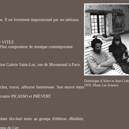
 Il est fortement impressionné par ses tableaux.
ine VITEZ.
rd'hui compositeur de musique contemporaine.
on Galerie Saint-Luc, rue de Miromesnil à Paris.
Dominique d'Acher et Jean Crito
1970. Photo Luc Ionesco.
 taches, traces, zébrures lumineuses. Son œuvre entre
t rencontre PICASSO et PRÉVERT.
ndant dix-huit mois au groupe d'édition «Réalités,
nne de l'art.