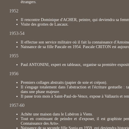
étrangers.
1952
Il rencontre Dominique d'ACHER, peintre, qui deviendra sa femme.
Visite des grottes de Lascaux.
1953-54
Il effectue son service militaire où il fait la connaissance d'Anto
Naissance de sa fille Pascale en 1954. Pascale CRITON est aujou
1955
Paul ANTONINI, expert en tableaux, organise sa première expositi
1956
Premiers collages abstraits (papier de soie et crépon).
Il s'engage totalement dans l'abstraction et l'écriture gestuelle :
dans une phase majeure.
Il passe trois mois à Saint-Paul-de-Vence, expose à Vallauris e
1957-60
Achète une maison dans le Lubéron à Viens.
Tout en continuant de peindre et d'exposer, il est graphiste pe
Connaissance des Arts».
Naissance de sa seconde fille Sonia en 1959, qui deviendra historie